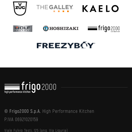
© Frigo2000 S.p.A.
High Performance Kitchen
P.IVA 06921020159
Viale Fulvio Testi, 125 (ang. Via Liguria)